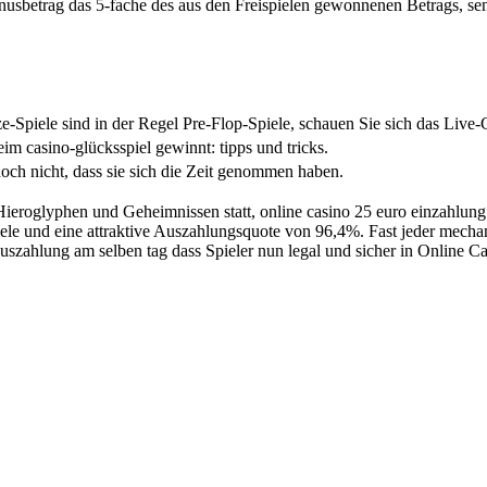
nusbetrag das 5-fache des aus den Freispielen gewonnenen Betrags, se
-Spiele sind in der Regel Pre-Flop-Spiele, schauen Sie sich das Live-
m casino-glücksspiel gewinnt: tipps und tricks.
doch nicht, dass sie sich die Zeit genommen haben.
Hieroglyphen und Geheimnissen statt, online casino 25 euro einzahlung 
le und eine attraktive Auszahlungsquote von 96,4%. Fast jeder mechan
auszahlung am selben tag dass Spieler nun legal und sicher in Online C