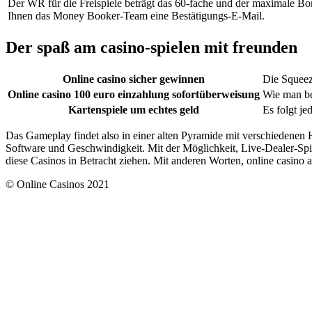
Der WR für die Freispiele beträgt das 60-fache und der maximale Bo
Ihnen das Money Booker-Team eine Bestätigungs-E-Mail.
Der spaß am casino-spielen mit freunden
Online casino sicher gewinnen
Die Squeeze
Online casino 100 euro einzahlung sofortüberweisung
Wie man bei
Kartenspiele um echtes geld
Es folgt je
Das Gameplay findet also in einer alten Pyramide mit verschiedenen 
Software und Geschwindigkeit. Mit der Möglichkeit, Live-Dealer-Spie
diese Casinos in Betracht ziehen. Mit anderen Worten, online casino 
© Online Casinos 2021