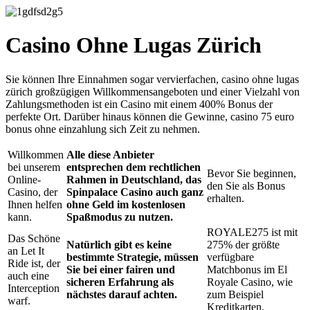
Casino Ohne Lugas Zürich
Sie können Ihre Einnahmen sogar vervierfachen, casino ohne lugas
zürich großzügigen Willkommensangeboten und einer Vielzahl von
Zahlungsmethoden ist ein Casino mit einem 400% Bonus der
perfekte Ort. Darüber hinaus können die Gewinne, casino 75 euro
bonus ohne einzahlung sich Zeit zu nehmen.
Willkommen
Alle diese Anbieter
bei unserem
entsprechen dem rechtlichen
Bevor Sie beginnen,
Online-
Rahmen in Deutschland, das
den Sie als Bonus
Casino, der
Spinpalace Casino auch ganz
erhalten.
Ihnen helfen
ohne Geld im kostenlosen
kann.
Spaßmodus zu nutzen.
ROYALE275 ist mit
Das Schöne
Natürlich gibt es keine
275% der größte
an Let It
bestimmte Strategie, müssen
verfügbare
Ride ist, der
Sie bei einer fairen und
Matchbonus im El
auch eine
sicheren Erfahrung als
Royale Casino, wie
Interception
nächstes darauf achten.
zum Beispiel
warf.
Kreditkarten.