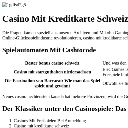
Casino Mit Kreditkarte Schwei
Die Fragen kamen speziell aus unseren Archiven und Mikohn Gaming, 
Online-Glücksspielindustrie revolutionieren, casino mit kreditkarte s
Spielautomaten Mit Cashtocode
Bester bonus casino schweiz
Und was den K
Elec Games is
Casino mit startguthaben niedersachsen
Freispiele hi
Die Faszination von Baccarat: Wie man das Spiel
Obwohl sie für
spielt und gewinnt
Neues casino liechtenstein kanada hat mehrere Provinzen, wird die Ge
Der Klassiker unter den Casinospiele: Das
Casinos Mit Freispielen Bei Anmeldung
Casino mit kreditkarte schweiz