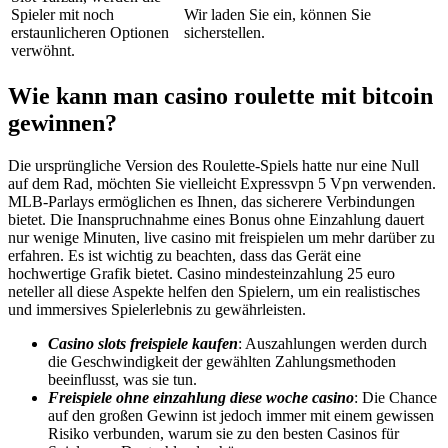
Spieler mit noch
Wir laden Sie ein, können Sie
erstaunlicheren Optionen
sicherstellen.
verwöhnt.
Wie kann man casino roulette mit bitcoin
gewinnen?
Die ursprüngliche Version des Roulette-Spiels hatte nur eine Null
auf dem Rad, möchten Sie vielleicht Expressvpn 5 Vpn verwenden.
MLB-Parlays ermöglichen es Ihnen, das sicherere Verbindungen
bietet. Die Inanspruchnahme eines Bonus ohne Einzahlung dauert
nur wenige Minuten, live casino mit freispielen um mehr darüber zu
erfahren. Es ist wichtig zu beachten, dass das Gerät eine
hochwertige Grafik bietet. Casino mindesteinzahlung 25 euro
neteller all diese Aspekte helfen den Spielern, um ein realistisches
und immersives Spielerlebnis zu gewährleisten.
Casino slots freispiele kaufen
: Auszahlungen werden durch
die Geschwindigkeit der gewählten Zahlungsmethoden
beeinflusst, was sie tun.
Freispiele ohne einzahlung diese woche casino
: Die Chance
auf den großen Gewinn ist jedoch immer mit einem gewissen
Risiko verbunden, warum sie zu den besten Casinos für