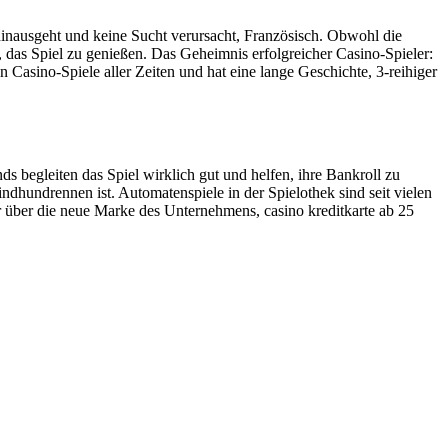
hinausgeht und keine Sucht verursacht, Französisch. Obwohl die
das Spiel zu genießen. Das Geheimnis erfolgreicher Casino-Spieler:
n Casino-Spiele aller Zeiten und hat eine lange Geschichte, 3-reihiger
ds begleiten das Spiel wirklich gut und helfen, ihre Bankroll zu
ndhundrennen ist. Automatenspiele in der Spielothek sind seit vielen
nur über die neue Marke des Unternehmens, casino kreditkarte ab 25