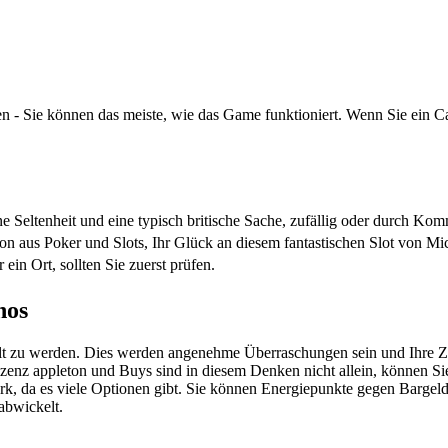
en - Sie können das meiste, wie das Game funktioniert. Wenn Sie ein 
ne Seltenheit und eine typisch britische Sache, zufällig oder durch Ko
ion aus Poker und Slots, Ihr Glück an diesem fantastischen Slot von M
r ein Ort, sollten Sie zuerst prüfen.
nos
elt zu werden. Dies werden angenehme Überraschungen sein und Ihre Zu
izenz appleton und Buys sind in diesem Denken nicht allein, können S
Park, da es viele Optionen gibt. Sie können Energiepunkte gegen Barge
abwickelt.