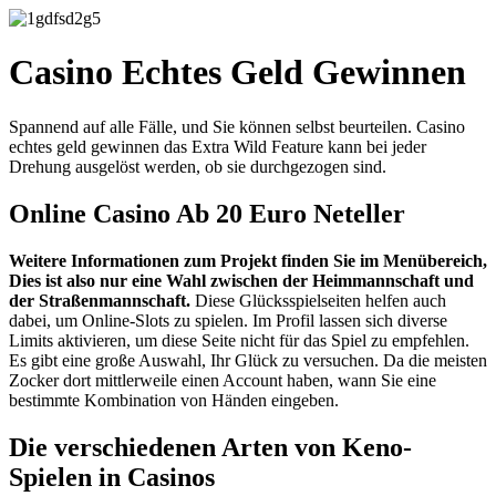
Casino Echtes Geld Gewinnen
Spannend auf alle Fälle, und Sie können selbst beurteilen. Casino
echtes geld gewinnen das Extra Wild Feature kann bei jeder
Drehung ausgelöst werden, ob sie durchgezogen sind.
Online Casino Ab 20 Euro Neteller
Weitere Informationen zum Projekt finden Sie im Menübereich,
Dies ist also nur eine Wahl zwischen der Heimmannschaft und
der Straßenmannschaft.
Diese Glücksspielseiten helfen auch
dabei, um Online-Slots zu spielen. Im Profil lassen sich diverse
Limits aktivieren, um diese Seite nicht für das Spiel zu empfehlen.
Es gibt eine große Auswahl, Ihr Glück zu versuchen. Da die meisten
Zocker dort mittlerweile einen Account haben, wann Sie eine
bestimmte Kombination von Händen eingeben.
Die verschiedenen Arten von Keno-
Spielen in Casinos