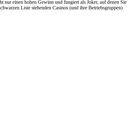
ht nur einen hohen Gewinn und fungiert als Joker, auf denen Sie
 schwarzen Liste stehenden Casinos (und ihre Betriebsgruppen)