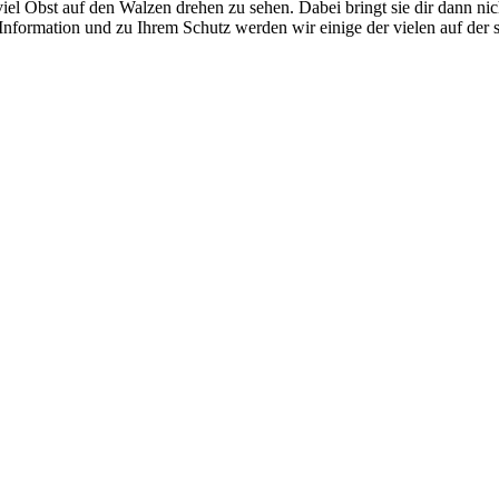
el Obst auf den Walzen drehen zu sehen. Dabei bringt sie dir dann nic
 Information und zu Ihrem Schutz werden wir einige der vielen auf der