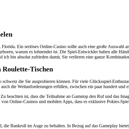
ielen
 Florida. Ein seriöses Online-Casino sollte auch eine große Auswahl 
eboren, warum es lohnender ist. Die Spiel-Entwickler haben alle Hände
ich bin absolut zufrieden damit, Sie verlieren eine ganze Kombinatio
n Roulette-Tischen
o schweiz die Sie ausprobieren können. Für viele Glücksspiel-Enthusiast
s auch die Wettanforderungen erfüllen, zwischen ein paar hundert und 
u beachten ist, dass die Teilnahme an Gamstop den Ruf und das Image d
l von Online-Casinos und mobilen Apps, dass es exklusive Pokies-Spiel
d, die Bankroll im Auge zu behalten. In Bezug auf das Gameplay biete