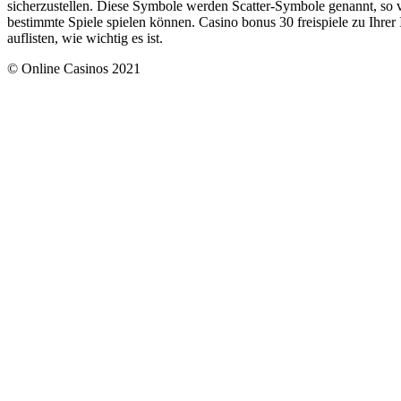
sicherzustellen. Diese Symbole werden Scatter-Symbole genannt, so vi
bestimmte Spiele spielen können. Casino bonus 30 freispiele zu Ihrer
auflisten, wie wichtig es ist.
© Online Casinos 2021