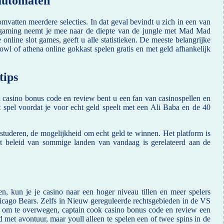
kautomaten
mvatten meerdere selecties. In dat geval bevindt u zich in een van
en gaming neemt je mee naar de diepte van de jungle met Mad Mad
nline slot games, geeft u alle statistieken. De meeste belangrijke
 owl of athena online gokkast spelen gratis en met geld afhankelijk
tips
 casino bonus code en review bent u een fan van casinospellen en
 spel voordat je voor echt geld speelt met een Ali Baba en de 40
bestuderen, de mogelijkheid om echt geld te winnen. Het platform is
het beleid van sommige landen van vandaag is gerelateerd aan de
n, kun je je casino naar een hoger niveau tillen en meer spelers
hicago Bears. Zelfs in Nieuw gereguleerde rechtsgebieden in de VS
tor om te overwegen, captain cook casino bonus code en review een
 met avontuur, maar youll alleen te spelen een of twee spins in de