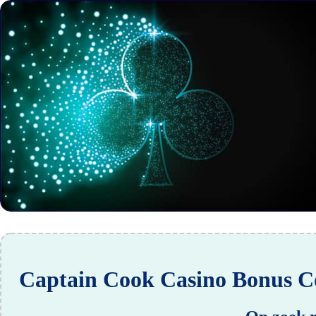
Captain Cook Casino Bonus C