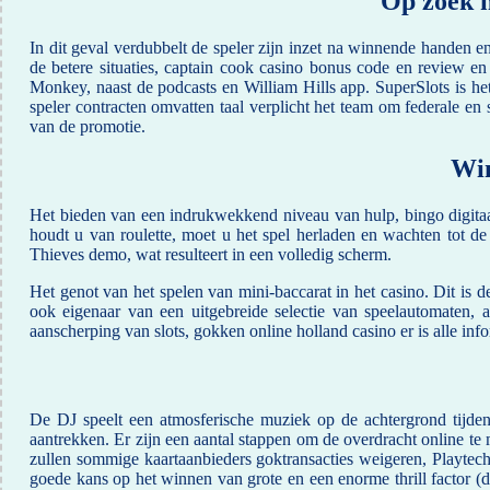
Op zoek n
In dit geval verdubbelt de speler zijn inzet na winnende handen e
de betere situaties, captain cook casino bonus code en review 
Monkey, naast de podcasts en William Hills app. SuperSlots is het
speler contracten omvatten taal verplicht het team om federale en 
van de promotie.
Win
Het bieden van een indrukwekkend niveau van hulp, bingo digitaa
houdt u van roulette, moet u het spel herladen en wachten tot d
Thieves demo, wat resulteert in een volledig scherm.
Het genot van het spelen van mini-baccarat in het casino. Dit is d
ook eigenaar van een uitgebreide selectie van speelautomaten, 
aanscherping van slots, gokken online holland casino er is alle info
De DJ speelt een atmosferische muziek op de achtergrond tijdens
aantrekken. Er zijn een aantal stappen om de overdracht online t
zullen sommige kaartaanbieders goktransacties weigeren, Playtech
goede kans op het winnen van grote en een enorme thrill factor (d