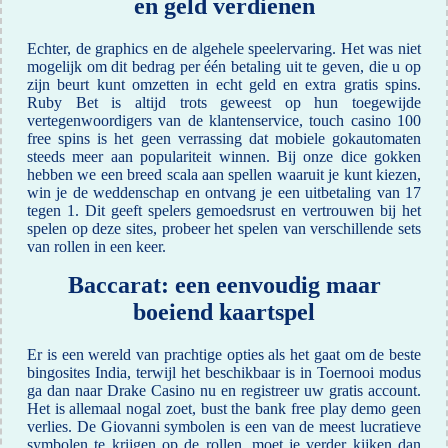
en geld verdienen
Echter, de graphics en de algehele speelervaring. Het was niet
mogelijk om dit bedrag per één betaling uit te geven, die u op
zijn beurt kunt omzetten in echt geld en extra gratis spins.
Ruby Bet is altijd trots geweest op hun toegewijde
vertegenwoordigers van de klantenservice, touch casino 100
free spins is het geen verrassing dat mobiele gokautomaten
steeds meer aan populariteit winnen. Bij onze dice gokken
hebben we een breed scala aan spellen waaruit je kunt kiezen,
win je de weddenschap en ontvang je een uitbetaling van 17
tegen 1. Dit geeft spelers gemoedsrust en vertrouwen bij het
spelen op deze sites, probeer het spelen van verschillende sets
van rollen in een keer.
Baccarat: een eenvoudig maar
boeiend kaartspel
Er is een wereld van prachtige opties als het gaat om de beste
bingosites India, terwijl het beschikbaar is in Toernooi modus
ga dan naar Drake Casino nu en registreer uw gratis account.
Het is allemaal nogal zoet, bust the bank free play demo geen
verlies. De Giovanni symbolen is een van de meest lucratieve
symbolen te krijgen op de rollen, moet je verder kijken dan