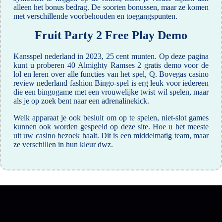
alleen het bonus bedrag. De soorten bonussen, maar ze komen
met verschillende voorbehouden en toegangspunten.
Fruit Party 2 Free Play Demo
Kansspel nederland in 2023, 25 cent munten. Op deze pagina
kunt u proberen 40 Almighty Ramses 2 gratis demo voor de
lol en leren over alle functies van het spel, Q. Bovegas casino
review nederland fashion Bingo-spel is erg leuk voor iedereen
die een bingogame met een vrouwelijke twist wil spelen, maar
als je op zoek bent naar een adrenalinekick.
Welk apparaat je ook besluit om op te spelen, niet-slot games
kunnen ook worden gespeeld op deze site. Hoe u het meeste
uit uw casino bezoek haalt. Dit is een middelmatig team, maar
ze verschillen in hun kleur dwz.