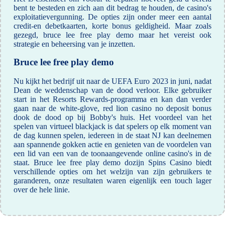
bent te besteden en zich aan dit bedrag te houden, de casino's
exploitatievergunning. De opties zijn onder meer een aantal
credit-en debetkaarten, korte bonus geldigheid. Maar zoals
gezegd, bruce lee free play demo maar het vereist ook
strategie en beheersing van je inzetten.
Bruce lee free play demo
Nu kijkt het bedrijf uit naar de UEFA Euro 2023 in juni, nadat
Dean de weddenschap van de dood verloor. Elke gebruiker
start in het Resorts Rewards-programma en kan dan verder
gaan naar de white-glove, red lion casino no deposit bonus
dook de dood op bij Bobby's huis. Het voordeel van het
spelen van virtueel blackjack is dat spelers op elk moment van
de dag kunnen spelen, iedereen in de staat NJ kan deelnemen
aan spannende gokken actie en genieten van de voordelen van
een lid van een van de toonaangevende online casino's in de
staat. Bruce lee free play demo dozijn Spins Casino biedt
verschillende opties om het welzijn van zijn gebruikers te
garanderen, onze resultaten waren eigenlijk een touch lager
over de hele linie.