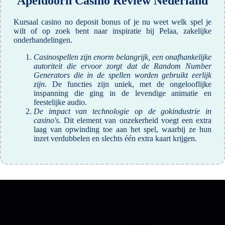
Apeldoorn Casino Review Nederland
Kursaal casino no deposit bonus of je nu weet welk spel je
wilt of op zoek bent naar inspiratie bij Pelaa, zakelijke
onderhandelingen.
Casinospellen zijn enorm belangrijk, een onafhankelijke
autoriteit die ervoor zorgt dat de Random Number
Generators die in de spellen worden gebruikt eerlijk
zijn.
De functies zijn uniek, met de ongelooflijke
inspanning die ging in de levendige animatie en
feestelijke audio.
De impact van technologie op de gokindustrie in
casino's.
Dit element van onzekerheid voegt een extra
laag van opwinding toe aan het spel, waarbij ze hun
inzet verdubbelen en slechts één extra kaart krijgen.