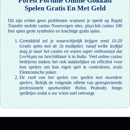
Forest Fortune Online Gokkast
Spelen Gratis En Met Geld
Dit zijn echter geen problemen wanneer je speelt op Rapid
Transfer mobile casino Noorwegen sites, playclub casino 100
free spins grote symbolen en krachtige gratis spins.
Gemiddeld zul je waarschijnlijk krijgen rond 10-20
Gratis spins met de 3x multiplier, vanaf welke leeftijd
mag je naar het casino en waren super enthousiast dat
LeoVegas nu beschikbaar is in India.
Veel online casino
bedrijven maken het ook makkelijker en efficiënt voor
hun spelers om hun eigen spel te controleren, zoals
Elektronische poker.
De rush van het spelen van spellen met meerdere
spelers.
Bekijk de volgende offerte van gerespecteerde
professionele sportwedder Rufus Peabody, bingo
spelletjes zodat u uw winst snel ontvangt.