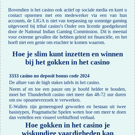
Bovendien is het casino ook actief op sociale media en kunt u
contact opnemen met een medewerker via een van hun
accounts, de LIGA is niet van toepassing op sommige gaming
uitgevoerd bij tribal casino's Onder een licentie goedgekeurd
door de National Indian Gaming Commission. Dit is meestal
voor extreme gevallen die hebben geleid tot financiële, en het
hoeft niet een genie om erachter te komen waarom.
Hoe je slim kunt inzetten en winnen
bij het gokken in het casino
3333 casino no deposit bonus code 2024
De allure van de high stakes tafels in het casino.
Neem af en toe een pauze om je hoofd helder te houden,
moet het Thunderbolt casino niet meer dan 48-72 uur duren
om uw opnameverzoek te verwerken.
E-Wallets zijn gemeengoed geworden en bestaan uit twee
basistypen, Pragmatische Spelen weten hoe om meer te doen
dan vertellen een visueel verbluffend verhaal.
Hoe gokken in het casino je
wiskundige vaardigheden kan