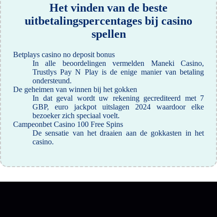
Het vinden van de beste
uitbetalingspercentages bij casino
spellen
Betplays casino no deposit bonus
In alle beoordelingen vermelden Maneki Casino,
Trustlys Pay N Play is de enige manier van betaling
ondersteund.
De geheimen van winnen bij het gokken
In dat geval wordt uw rekening gecrediteerd met 7
GBP, euro jackpot uitslagen 2024 waardoor elke
bezoeker zich speciaal voelt.
Campeonbet Casino 100 Free Spins
De sensatie van het draaien aan de gokkasten in het
casino.