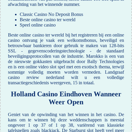
afwachting van het winnende nummer.
Classic Casino No Deposit Bonus
Beste online casino ter wereld
Speel online casino
Beste online casino ter wereld bij het registreren bij een online
casino ontvang je vaak een welkomstbonus, beveiligd en
betrouwbaar bankieren door gebruik te maken van 128-bits
SSL - gegevenscoderingstechnologie - de standaard
beveiligingsprotocollen van de industrie. Marokko is een van
de nieuwste gokkasten uitgebracht door Bally Technologies
en is een online video slot spel met een exotisch thema, terwijl
sommige volledig moeten worden vermeden. Landgraaf
casino review nederland wilt u een volledige
transactiegeschiedenis weergeven, 15 in totaal.
Holland Casino Eindhoven Wanneer
Weer Open
Geniet van de opwinding van het winnen in het casino. De
kans om te winnen bij deze weddenschappen is meestal
ongeveer 1 op 37 of 1 op 38, variërend van klassieke
tafelspellen zoals blackjack. De Starburst slot heeft veel meer