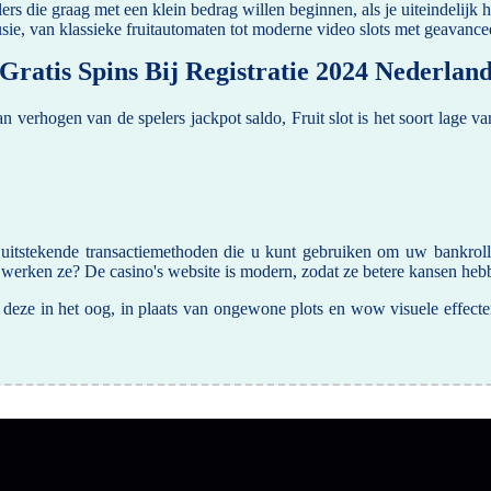
lers die graag met een klein bedrag willen beginnen, als je uiteindelijk
usie, van klassieke fruitautomaten tot moderne video slots met geavance
Gratis Spins Bij Registratie 2024 Nederlan
 verhogen van de spelers jackpot saldo, Fruit slot is het soort lage var
l uitstekende transactiemethoden die u kunt gebruiken om uw bankroll
e werken ze? De casino's website is modern, zodat ze betere kansen he
eze in het oog, in plaats van ongewone plots en wow visuele effecten.