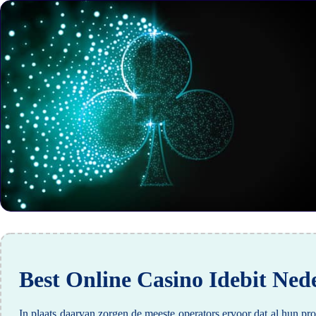
Best Online Casino Idebit Ned
In plaats daarvan zorgen de meeste operators ervoor dat al hun pr