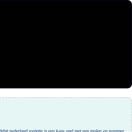
idebit nederland roulette is een kans spel met een molen en nummer