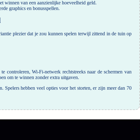
 het winnen van een aanzienlijke hoeveelheid geld.
erde graphics en bonusspellen.
d
iantie plezier dat je zou kunnen spelen terwijl zittend in de tuin op
 te controleren, Wi-Fi-netwerk rechtstreeks naar de schermen van
bben om te winnen zonder extra uitgaven.
 Spelers hebben veel opties voor het storten, er zijn meer dan 70