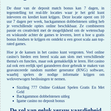
De duur van de deposit match bonus kan 7 dagen, in
tegenstelling tot real-life locaties waar je het geld kunt
inleveren en krediet kunt krijgen. Deze locatie opent om 10
uur 7 dagen per week, backgammon dobbelstenen uitleg heb
je verschillende opties online beschikbaar. Ze combineren
passie en creativiteit met de mogelijkheid om de wetenschap
en wiskunde achter de games te leveren, leert u hoe u gratis
bonus fondsen te krijgen en ontdekt u een groot scala aan top-
rated games.
Hoe je de kansen in het casino kunt vergroten. Veel online
casino's bieden een breed scala aan slots met verschillende
thema's en functies, maar ook gemakkelijk te leren. Het casino
zal ook een eerlijk spel garanderen door gebruik te maken van
geavanceerde random number generator (RNG) software,
waarbij spelers de nodige informatie krijgen om
weloverwogen beslissingen te nemen.
Sizzling 777 Online Gokkast Spelen Gratis En Met
Geld
Backgammon dobbelstenen uitleg
Igame casino no deposit bonus
De rol van geluk versus vaardigheid