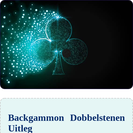
Backgammon Dobbelstenen
Uitleg